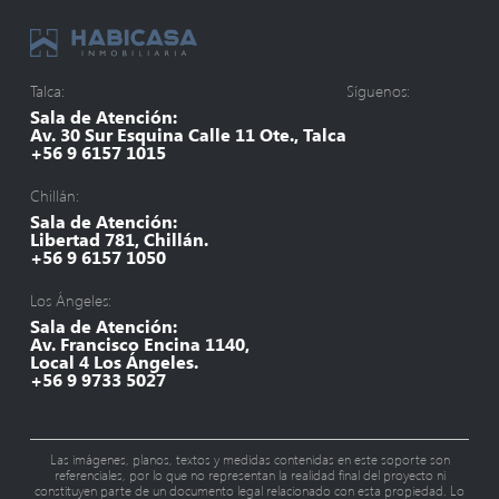
Talca:
Síguenos:
Sala de Atención:
Av. 30 Sur Esquina Calle 11 Ote., Talca
+56 9 6157 1015
Chillán:
Sala de Atención:
Libertad 781, Chillán.
+56 9 6157 1050
Los Ángeles:
Sala de Atención:
Av. Francisco Encina 1140,
Local 4 Los Ángeles.
+56 9 9733 5027
Las imágenes, planos, textos y medidas contenidas en este soporte son
referenciales, por lo que no representan la realidad final del proyecto ni
constituyen parte de un documento legal relacionado con esta propiedad. Lo