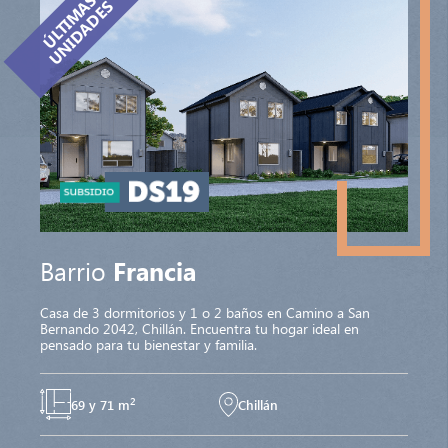
Ú
L
T
I
M
S
U
N
I
D
A
D
E
A
S
Barrio
Francia
Casa de 3 dormitorios y 1 o 2 baños en Camino a San
Bernando 2042, Chillán. Encuentra tu hogar ideal en
pensado para tu bienestar y familia.
2
69 y 71 m
Chillán