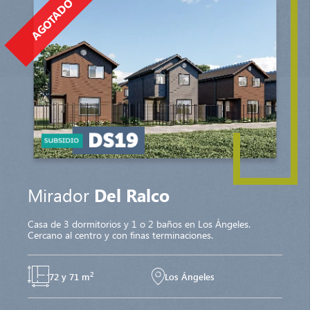
AGOTADO
Mirador
Del Ralco
Casa de 3 dormitorios y 1 o 2 baños en Los Ángeles.
Cercano al centro y con finas terminaciones.
2
72 y 71 m
Los Ángeles