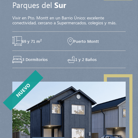
Parques del
Sur
Vivir en Pto. Montt en un Barrio Único: excelente
conectividad, cercano a Supermercados, colegios y más.
2
69 y 71 m
Puerto Montt
3 Dormitorios
1 y 2 Baños
NUEVO