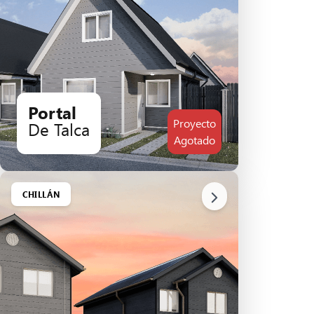
Portal
Proyecto
De Talca
Agotado
CHILLÁN