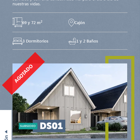
nuestras vidas.
2
69 y 72 m
Cajón
3 Dormitorios
1 y 2 Baños
AGOTADO