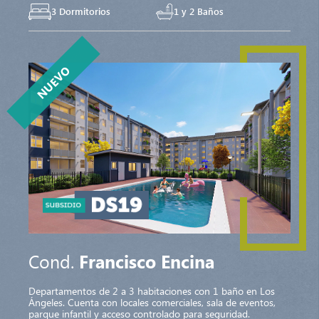
3 Dormitorios
1 y 2 Baños
NUEVO
Cond.
Francisco Encina
Departamentos de 2 a 3 habitaciones con 1 baño en Los
Ángeles. Cuenta con locales comerciales, sala de eventos,
parque infantil y acceso controlado para seguridad.