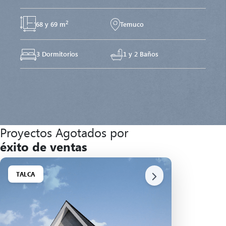
2
68 y 69 m
Temuco
3 Dormitorios
1 y 2 Baños
Proyectos Agotados por
éxito de ventas
TALCA