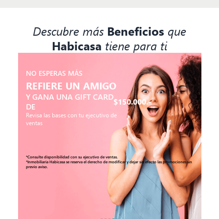
Descubre más
Beneficios
que
Habicasa
tiene para ti
NO ESPERAS MÁS
REFIERE UN AMIGO
Y GANA UNA GIFT CARD
$150.000.-
DE
Revisa las bases con tu ejecutivo de
ventas
*Consulte disponibilidad con su ejecutivo de ventas.
*Inmobiliaria Habicasa se reserva el derecho de modificar y dejar sin efecto las promociones sin
previo aviso.