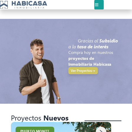
Gracias al
Subsidio
a la
tasa de interés
Compra hoy en nuestros
proyectos de
Inmobiliaria Habicasa
Ver Proyectos
Proyectos
Nuevos
PUERTO MONTT